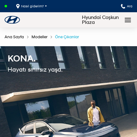
Nasıl giderim?
Ara
Hyundai Coşkun
Plaza
Ana Sayfa
Modeller
Öne Çıkanlar
KONA.
Hayatı sınırsız yaşa.