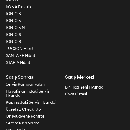
KONA Elektrik
IONIQ 3
IONIQ 5
IONIQ 5 N
IONIQ 6
IONIQ 9
TUCSON Hibrit
SANTA FE Hibrit
STARIA Hibrit
Satış Sonrası
Satış Merkezi
Servis Kampanyaları
Bir Tık!a Yeni Hyundai
Havalimanındaki Servis
Fiyat Listesi
Hyundai
Kapınızdaki Servis Hyundai
Ücretsiz Check-Up
Ön Muayene Kontrol
Seramik Kaplama