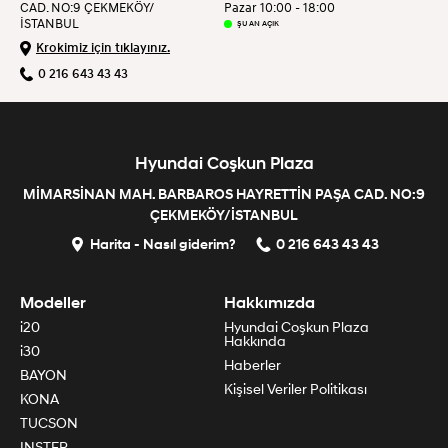
CAD. NO:9 ÇEKMEKÖY/
Pazar 10:00 - 18:00
İSTANBUL
ŞU AN AÇIK
Krokimiz için tıklayınız.
0 216 643 43 43
Hyundai Coşkun Plaza
MİMARSİNAN MAH. BARBAROS HAYRETTİN PAŞA CAD. NO:9
ÇEKMEKÖY/İSTANBUL
Harita - Nasıl giderim?
0 216 643 43 43
Modeller
Hakkımızda
i20
Hyundai Coşkun Plaza
Hakkında
i30
Haberler
BAYON
Kişisel Veriler Politikası
KONA
TUCSON
INSTER