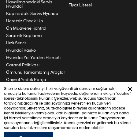
Havalimanındaki Servis
Fiyat Listesi
Hyundai
Kapınızdaki Servis Hyundai
Ücretsiz Check-Up
Ön Muayene Kontrol
Seramik Kaplama
Hızlı Servis
Hyundai Kasko
Hyundai Yol Yardım Hizmeti
Garanti Politikası
Ömrünü Tamamlamış Araçlar
Orijinal Yedek Parça
Periyodik Bakım
Sitemiz sizlere daha iyi, hızlı ve güvenli bir deneyim sağlamak
amacıyla kullanıcı faaliyetlerini kaydedip değerlendirmek için “cookie”
Söz Veriyoruz
(çerez) teknolojisini kullanır. Çerezler, web sunucusu tarafından
Hyundai Marka Koleksiyonu
tarayıcınız aracılığı ile bilgisayarınıza yerleştirilen küçük veri
dosyalarıdır. Şirketimiz, bu teknolojiyle bireysel kullanıcıların sadece
Fırsat Parçaları
kendi istekleriyle vermiş oldukları bilgilerini, yalnızca kullanıcıya daha
iyi hizmet verebilmek amacıyla kaydeder ve kullanır. Tarayıcınızdan
çerez ayarlarını değiştirebilirsiniz. Ancak çerezleri engellemek bu sitede
sunulan bazı hizmetlere ulaşamamanıza neden olabilir.