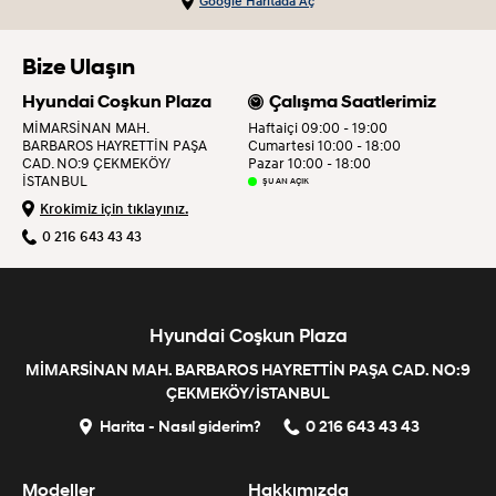
Google Haritada Aç
Bize Ulaşın
Hyundai Coşkun Plaza
Çalışma Saatlerimiz
MİMARSİNAN MAH.
Haftaiçi 09:00 - 19:00
BARBAROS HAYRETTİN PAŞA
Cumartesi 10:00 - 18:00
CAD. NO:9 ÇEKMEKÖY/
Pazar 10:00 - 18:00
İSTANBUL
ŞU AN AÇIK
Krokimiz için tıklayınız.
0 216 643 43 43
Hyundai Coşkun Plaza
MİMARSİNAN MAH. BARBAROS HAYRETTİN PAŞA CAD. NO:9
ÇEKMEKÖY/İSTANBUL
Harita - Nasıl giderim?
0 216 643 43 43
Modeller
Hakkımızda